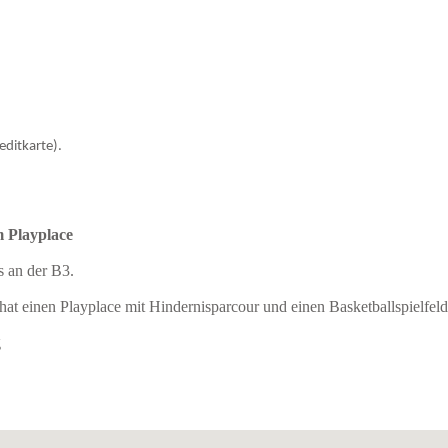
editkarte).
m Playplace
s an der B3.
t einen Playplace mit Hindernisparcour und einen Basketballspielfeld
g